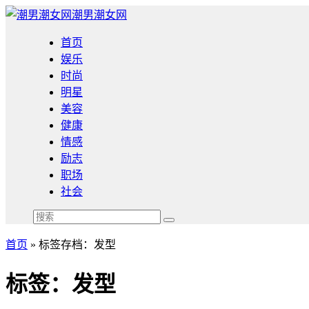
潮男潮女网
首页
娱乐
时尚
明星
美容
健康
情感
励志
职场
社会
首页
»
标签存档：发型
标签：发型