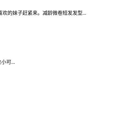
的妹子赶紧来。减龄微卷短发发型...
可...