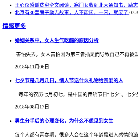
王心仪感谢贫穷全文阅读，寒门女收到北大通知书，励志
北京有30套房子励志故事，人不能闲，一闲，就废了
07-
情感
更多
婚姻关系中，女人生气吃醋的原因分析
害怕失去。女人害怕因为第三者插足而导致自己不再被爱。
2018年11月06日
七夕节是几月几日，情人节送什么礼物给亲爱的人
每年的农历七月初七，是中国的传统节日“七夕”。七夕坐
2018年08月17日
男生分手后的心理变化，为什么不想见到女生
每个人都有青春期，很多人会在这个年龄段进入感情的漩