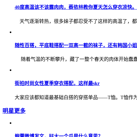
40度高温该不该露肉肉，蔡依林教你夏天怎么穿衣凉快。
天气逐渐转热，很多妹子都忍受不了这样的高温了，都快
随性百搭，平底鞋搭配一双高一截的袜子，还有韩国小姐姐
随着气温的不断攀升，藏了一整个春天的肉体开始蠢蠢欲
街拍时尚女性夏季穿衣搭配，这样最skr
大家应该都知道最基础白搭的穿搭单品——T恤。T恤作为
明星
更多
鲍蕾微博发文，好大一个瓜是什么意思？