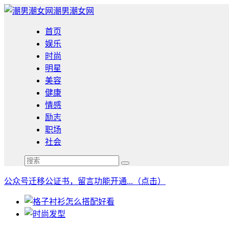
潮男潮女网
首页
娱乐
时尚
明星
美容
健康
情感
励志
职场
社会
公众号迁移公证书，留言功能开通...（点击）