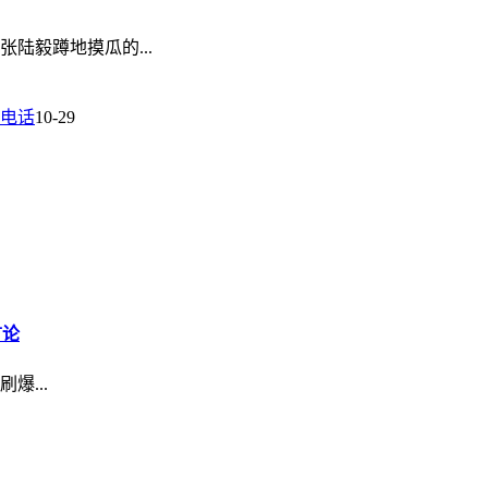
陆毅蹲地摸瓜的...
电话
10-29
言论
...