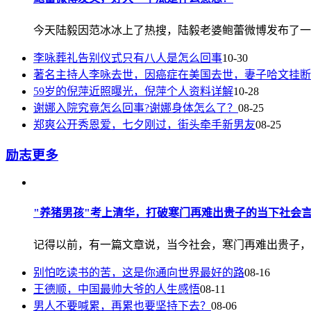
今天陆毅因范冰冰上了热搜，陆毅老婆鲍蕾微博发布了一张
李咏葬礼告别仪式只有八人是怎么回事
10-30
著名主持人李咏去世，因癌症在美国去世，妻子哈文挂断
59岁的倪萍近照曝光，倪萍个人资料详解
10-28
谢娜入院究竟怎么回事?谢娜身体怎么了？
08-25
郑爽公开秀恩爱，七夕刚过，街头牵手新男友
08-25
励志
更多
"养猪男孩"考上清华，打破寒门再难出贵子的当下社会
记得以前，有一篇文章说，当今社会，寒门再难出贵子，刷爆
别怕吃读书的苦，这是你通向世界最好的路
08-16
王德顺，中国最帅大爷的人生感悟
08-11
男人不要喊累，再累也要坚持下去？
08-06