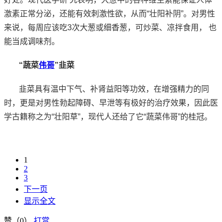
激素正常分泌，还能有效刺激性欲，从而“壮阳补阴”。对男性
来说，每周应该吃3次大葱或细香葱，可炒菜、凉拌食用， 也
能当成调味剂。
“蔬菜
伟哥
”韭菜
韭菜具有温中下气、补肾益阳等功效，在增强精力的同
时，更是对男性勃起障碍、早泄等有极好的治疗效果，因此医
学古籍称之为“壮阳草”，现代人还给了它“蔬菜伟哥”的桂冠。
1
2
3
下一页
显示全文
赞（
0
）
打赏