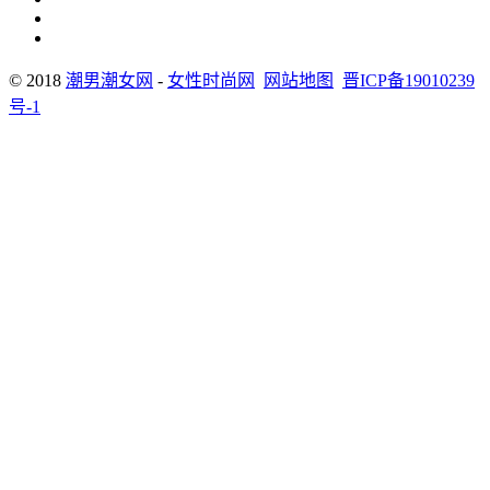
© 2018
潮男潮女网
-
女性时尚网
网站地图
晋ICP备19010239
号-1