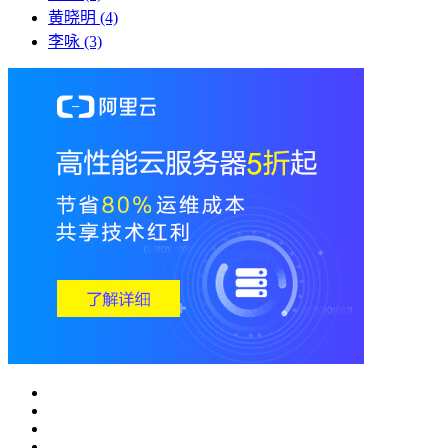
黄晓明
(4)
李咏
(3)