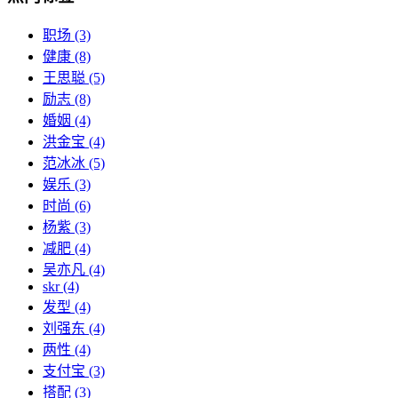
职场
(3)
健康
(8)
王思聪
(5)
励志
(8)
婚姻
(4)
洪金宝
(4)
范冰冰
(5)
娱乐
(3)
时尚
(6)
杨紫
(3)
减肥
(4)
吴亦凡
(4)
skr
(4)
发型
(4)
刘强东
(4)
两性
(4)
支付宝
(3)
搭配
(3)