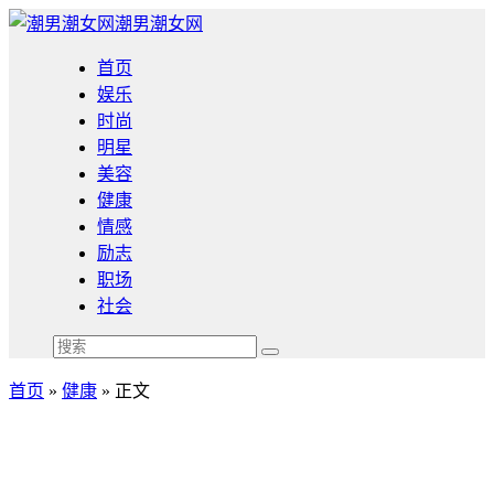
潮男潮女网
首页
娱乐
时尚
明星
美容
健康
情感
励志
职场
社会
首页
»
健康
» 正文