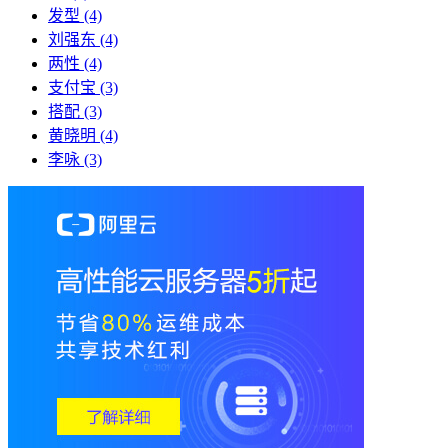
发型
(4)
刘强东
(4)
两性
(4)
支付宝
(3)
搭配
(3)
黄晓明
(4)
李咏
(3)