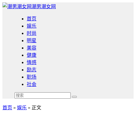
潮男潮女网
首页
娱乐
时尚
明星
美容
健康
情感
励志
职场
社会
首页
»
娱乐
» 正文