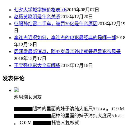
七夕大学城学妹价格表.xls
2019年08月07日
赵薇黄晓明是什么关系
2018年12月20日
征服孙红雷二手车，被罚30亿是什么原因
2018年12月19
日
李连杰近况如何，李连杰的电影最经典的是哪一部
2018
年12月18日
周润发最新消息，陪97岁母亲外出就餐尽显影帝风采
2018年12月17日
王宝强电影大全有哪些
2018年12月16日
发表评论
潮男潮女网友
▇▇▇▇超棒的里面的妹子清纯大度尺5 b a a 。 C 0 M
▇▇▇▇▇▇▇▇超棒的里面的妹子清纯大度尺5 b a a
。 C 0 M ▇▇▇▇托管人复核就