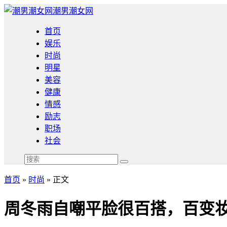
潮男潮女网
首页
娱乐
时尚
明星
美容
健康
情感
励志
职场
社会
首页
»
时尚
» 正文
周冬雨自嘲平脸很百搭，百变