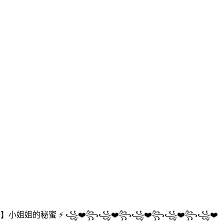
8.xyz 】小姐姐的秘蜜 ⚡ ꧁❤️꧂꧁❤️꧂꧁❤️꧂꧁❤️꧂꧁❤️