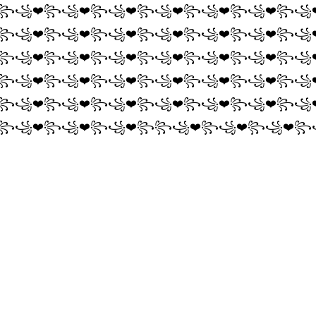
꧂꧁❤️꧂꧁❤️꧂꧁❤️꧂꧁❤️꧂꧁❤️꧂꧁❤️꧂꧁❤
꧂꧁❤️꧂꧁❤️꧂꧁❤️꧂꧁❤️꧂꧁❤️꧂꧁❤️꧂꧁❤
꧂꧁❤️꧂꧁❤️꧂꧁❤️꧂꧁❤️꧂꧁❤️꧂꧁❤️꧂꧁❤
꧂꧁❤️꧂꧁❤️꧂꧁❤️꧂꧁❤️꧂꧁❤️꧂꧁❤️꧂꧁❤
꧂꧁❤️꧂꧁❤️꧂꧁❤️꧂꧁❤️꧂꧁❤️꧂꧁❤️꧂꧁❤
️꧂꧁❤️꧂꧁❤️꧂꧁❤️꧂꧂꧁❤️꧂꧁❤️꧂꧁❤️꧂