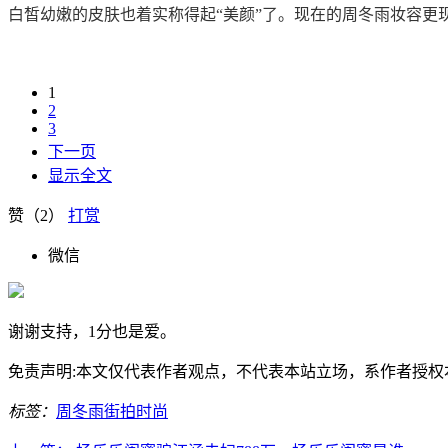
白皙幼嫩的皮肤也着实称得起“美颜”了。现在的周冬雨妆容更
1
2
3
下一页
显示全文
赞（
2
）
打赏
微信
谢谢支持，1分也是爱。
免责声明:本文仅代表作者观点，不代表本站立场，系作者授权本站发表
标签：
周冬雨
街拍
时尚