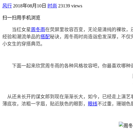
风行
2018年08月10日
时尚
23139 views
扫一扫用手机浏览
当红女星
周冬雨
在荧屏里妆容百变，无论是清纯的裸妆，
经验和潮流单品的
搭配
秘诀，周冬雨时尚造诣愈发深厚，不仅
小女生的穿搭典范。
下面一起来欣赏周冬雨的各种风格妆容吧，你最喜欢哪种
从还未长开的谋女郎到现在渐渐长大，如今，已经走上演艺事
薄底妆，浓粗一字眉，贴近肤色的眼影，
眼线
不过重，珊瑚色