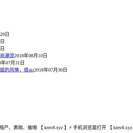
月29日
2日
1日
尚潮流
2018年08月10日
18年07月31日
的风情，很skr
2018年07月30日
啯产、黑咝、偸啪 【 kmv8.xyz 】⚡ 手机浏览噐打开 【 kmv