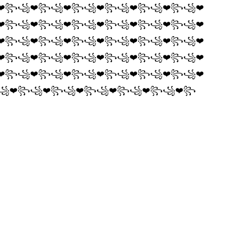
️꧂꧁❤️꧂꧁❤️꧂꧁❤️꧂꧁❤️꧂꧁❤️꧂꧁❤️
️꧂꧁❤️꧂꧁❤️꧂꧁❤️꧂꧁❤️꧂꧁❤️꧂꧁❤️
️꧂꧁❤️꧂꧁❤️꧂꧁❤️꧂꧁❤️꧂꧁❤️꧂꧁❤️
️꧂꧁❤️꧂꧁❤️꧂꧁❤️꧂꧁❤️꧂꧁❤️꧂꧁❤️
️꧂꧁❤️꧂꧁❤️꧂꧁❤️꧂꧁❤️꧂꧁❤️꧂꧁❤️
꧁❤️꧂꧁❤️꧂꧁❤️꧂꧁❤️꧂꧁❤️꧂꧁❤️꧂