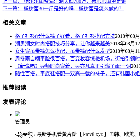
上一篇：
杨乐乐闺蜜骗汪涵夫妇788万，杨乐乐闺蜜是谁
下一篇：
椴树蜜30一斤是好的吗，椴树蜜是怎么做的？
相关文章
格子衬衫配什么裤子好看，格子衬衫搭配方法
2018年08
潮男潮女时尚搭配技巧分享，让你越来越美
2018年08月1
女生穿吊带裤怎么搭配，吊带裤配什么发型
2018年08月1
周冬雨自嘲平脸很百搭，百变妆容惊艳机场，街拍引领时
《新说唱》导师时尚穿着，吴亦凡真正引燃了skr一词
20
随性百搭，平底鞋搭配一双高一截的袜子，还有韩国小姐姐
推荐阅读
发表评论
管理员
꧁❤️꧂ 最新手机看黄片魸【 kmv8.xyz 】ㄖ韩、欧羙、