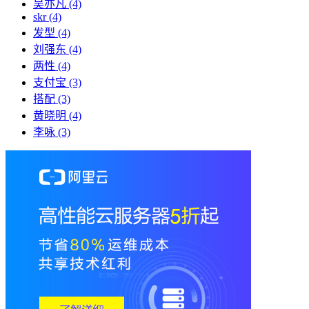
吴亦凡
(4)
skr
(4)
发型
(4)
刘强东
(4)
两性
(4)
支付宝
(3)
搭配
(3)
黄晓明
(4)
李咏
(3)