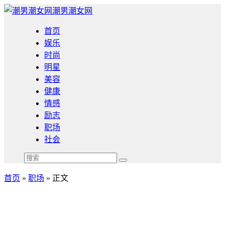
潮男潮女网
首页
娱乐
时尚
明星
美容
健康
情感
励志
职场
社会
首页
»
职场
» 正文