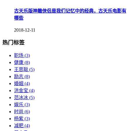
古天乐版神雕侠侣是我们记忆中的经典，古天乐电影有
哪些
2018-12-11
热门标签
职场
(3)
健康
(8)
王思聪
(5)
励志
(8)
婚姻
(4)
洪金宝
(4)
范冰冰
(5)
娱乐
(3)
时尚
(6)
杨紫
(3)
减肥
(4)