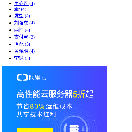
吴亦凡
(4)
skr
(4)
发型
(4)
刘强东
(4)
两性
(4)
支付宝
(3)
搭配
(3)
黄晓明
(4)
李咏
(3)