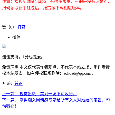
注意：搜狐新闻资讯app，有很多版本，有的是没有佣金的，
扫码领取新手红包后，按提示下载相应版本。
赞（
0
）
打赏
微信
谢谢支持，1分也是爱。
免责声明:本文仅代表作者观点，不代表本站立场，系作者授
权本站发表。如有侵权联系删除：sohoad@qq.com .
标签：
兼职
上一篇：
视觉出轨，美到一发不可收拾。
下一篇：
潮男潮女网情感专家给所有女人对婚姻的忠告，句
句戳心！