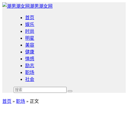
潮男潮女网
首页
娱乐
时尚
明星
美容
健康
情感
励志
职场
社会
首页
»
职场
» 正文