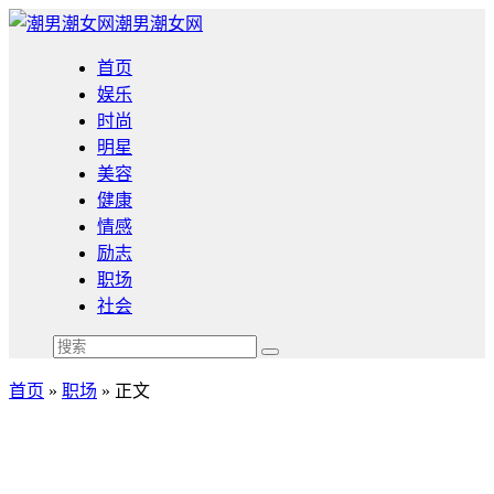
潮男潮女网
首页
娱乐
时尚
明星
美容
健康
情感
励志
职场
社会
首页
»
职场
» 正文